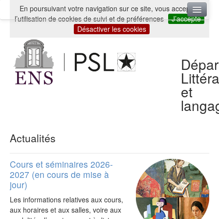
En poursuivant votre navigation sur ce site, vous acceptez
l’utilisation de cookies de suivi et de préférences
J’accepte
Accueil
Désactiver les cookies
Département
Dépar
Enseignants
Littér
Cours et séminaires
et
langa
Master ENS-PSL Lettres et Humanités parcours
Littératures : théorie, histoire
Actualités
Recherche
Séminaires d’élèves
Cours et séminaires 2026-
2027 (en cours de mise à
| Archives
jour)
Les informations relatives aux cours,
aux horaires et aux salles, voire aux