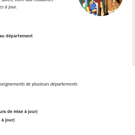
 salles, voire aux modalités
s à jour.
s au département
enseignements de plusieurs départements
rs de mise à jour)
 à jour)