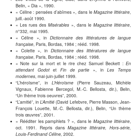
Belin, « Dia », 1990.
« Céline : pensées d’abîmes », dans le
Magazine littéraire
,
juill.-août 1990.
« Les rues des
Misérables
», dans le
Magazine littéraire
,
n°332, mai 1995.
« Céline », in
Dictionnaire des littératures de langue
française
, Paris, Bordas, 1984 ; rééd. 1998.
« Colette », in
Dictionnaire des littératures de langue
française
, Paris, Bordas, 1984 ; rééd. 1998.
« Note sur la mort et le rire chez Samuel Beckett :
En
attendant Godot
et
Fin de partie
», in
Les Temps
modernes
, mai-juin-juillet 1999.
“L’héroïsme”, in
L’Héroïsme
(Pierre Sauzeau, Michèle
Vignaux, Fabienne Bercegol, M.-C. Bellosta, dir.), Belin,
“Un thème trois oeuvres”, 2000.
“L’amitié”, in
L’Amitié
(David Lefebvre, Pierre Masson, Jean-
François Louette, M.-C. Bellosta, dir.), Belin, “Un thème
trois œuvres”, 2001.
« Rééditer les pamphlets ? », dans le
Magazine littéraire
,
oct. 1991. Repris dans
Magazine littéraire, Hors-série,
Louis-Ferdinand Céline,
2002.