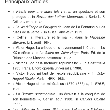
Principaux articles
«
Féerie pour une autre fois I
et
II
, un spectacle et son
prologue », in
Revue des Lettres Modernes
, « Série L.-F.
Céline » n° 3, 1978.
«
La vie d’Ésope le Phrygien
de Jean de La Fontaine ou les
ruses de la vérité », in
RHLF,
janv.-févr. 1979.
« Céline, la littérature et le mal », dans le
Magazine
littéraire
, juill.-août 1984.
« Victor Hugo. La critique et le rayonnement littéraire — Le
XX e siècle », in
La Gloire de Victor Hugo
, Paris, Éd. de la
Réunion des Musées nationaux, 1985.
« Victor Hugo et la mémoire républicaine », in
Universalia
1985
, Paris, Encyclopædia universalis, 1986.
« Victor Hugo militant de l’école républicaine » in
Victor
Hugo
et l’école
, Paris, INRP, 1986.
« Victor Hugo et les misérables (1870-1885) », in
RHLF
,
1986.
«
La Retraite sentimentale
: un écrivain à la conquête de
son honnêteté », Cerisy, août 1988, in
Cahiers Colette
n° 11.
Les Vrilles de la vigne, Sido,
dans
L’Hymne à l’Univers
,