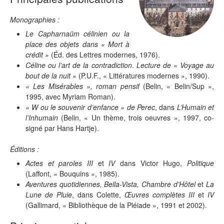
Monographies :
Le Capharnaüm célinien ou la
place des objets dans « Mort à
crédit »
(Éd. des Lettres modernes, 1976).
Céline ou l’art de la contradiction
.
Lecture de « Voyage au
bout de la nuit »
(P.U.F., « Littératures modernes », 1990).
« Les Misérables », roman pensif
(Belin, « Belin/Sup »,
1995, avec Myriam Roman).
« W ou le souvenir d’enfance » de Perec
, dans
L’Humain et
l’Inhumain
(Belin, « Un thème, trois oeuvres », 1997, co-
signé par Hans Hartje).
Éditions :
Actes et paroles III
et
IV
dans Victor Hugo,
Politique
(Laffont, « Bouquins », 1985).
Aventures quotidiennes, Bella-Vista, Chambre d’Hôtel
et
La
Lune de Pluie
, dans Colette,
Œuvres complètes III
et
IV
(Gallimard, « Bibliothèque de la Pléiade », 1991 et 2002).