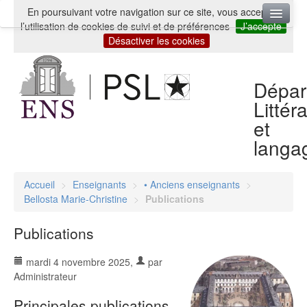
En poursuivant votre navigation sur ce site, vous acceptez
l’utilisation de cookies de suivi et de préférences
J’accepte
Accueil
Désactiver les cookies
Département
Dépar
Enseignants
Littér
Cours et séminaires
et
langa
Master ENS-PSL Lettres et Humanités parcours
Littératures : théorie, histoire
Accueil
>
Enseignants
>
• Anciens enseignants
>
Recherche
Bellosta Marie-Christine
>
Publications
Séminaires d’élèves
Publications
| Archives
mardi 4 novembre 2025
,
par
Administrateur
Principales publications